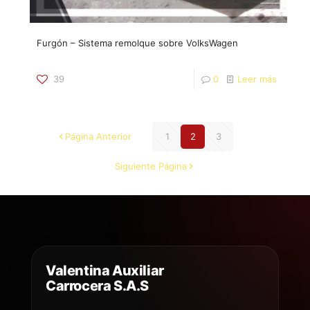
Furgón – Sistema remolque sobre VolksWagen
39
0
Leer más
Página Anterior
1
2
3
Siguiente Página
Valentina Auxiliar
Carrocera S.A.S