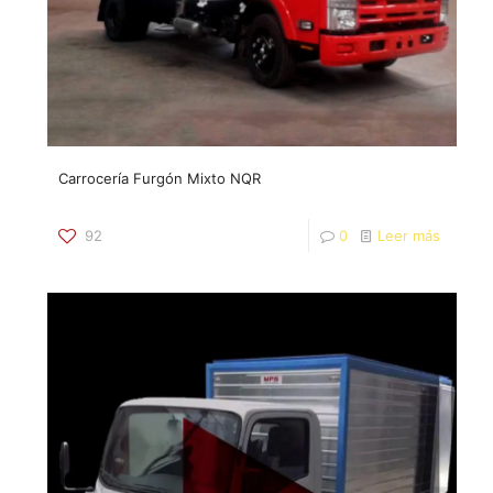
Carrocería Furgón Mixto NQR
92
0
Leer más