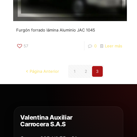
Furgón forrado lámina Aluminio JAC 1045
57
0
Leer más
Página Anterior
1
2
3
Valentina Auxiliar
Carrocera S.A.S