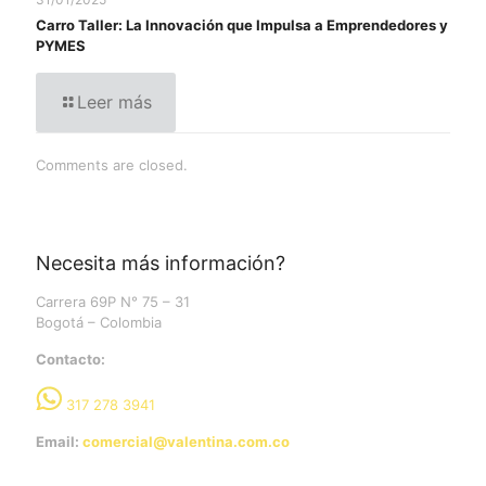
Carro Taller: La Innovación que Impulsa a Emprendedores y
PYMES
Leer más
Comments are closed.
Necesita más información?
Carrera 69P N° 75 – 31
Bogotá – Colombia
Contacto:
317 278 3941
Email:
comercial@valentina.com.co