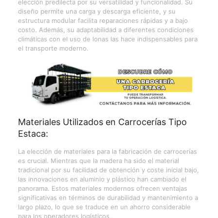
elección predilecta por su versatilidad y funcionalidad. Su
diseño permite una carga y descarga eficiente, y su
estructura modular facilita reparaciones rápidas y a bajo
costo. Además, su adaptabilidad a diferentes condiciones
climáticas con el uso de lonas las hace indispensables para
el transporte moderno.
Materiales Utilizados en Carrocerías Tipo
Estaca:
La elección de materiales para la fabricación de carrocerías
es crucial. Mientras que la madera ha sido el material
tradicional por su facilidad de obtención y coste inicial bajo,
las innovaciones en aluminio y plástico han cambiado el
panorama.
Estos materiales modernos ofrecen ventajas
significativas en términos de durabilidad y mantenimiento a
largo plazo, lo que se traduce en un ahorro considerable
para los operadores logísticos.