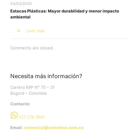
04/02/2020
Estacas Plásticas: Mayor durabilidad y menor impacto
ambiental
Leer más
Comments are closed.
Necesita más información?
Carrera 69P N° 75 – 31
Bogotá – Colombia
Contacto:
317 278 3941
Email:
comercial@valentina.com.co