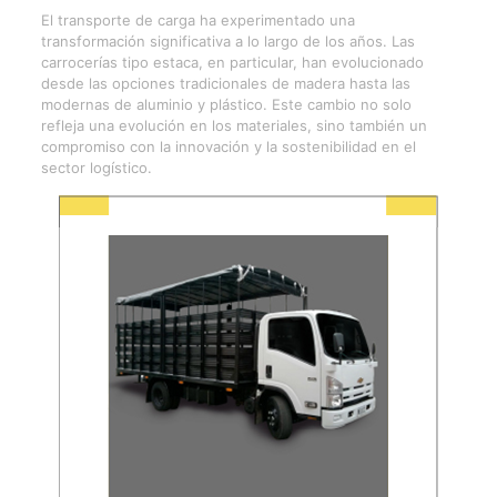
El transporte de carga ha experimentado una
transformación significativa a lo largo de los años. Las
carrocerías tipo estaca, en particular, han evolucionado
desde las opciones tradicionales de madera hasta las
modernas de aluminio y plástico. Este cambio no solo
refleja una evolución en los materiales, sino también un
compromiso con la innovación y la sostenibilidad en el
sector logístico.