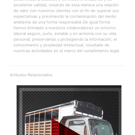
excelente calidad, creando de esta manera una relación
de valor con nuestros clientes con el fin de superar sus
expectativas y previniendo la contaminación del medio
ambiente de una forma responsable.De igual forma
hemos brindado a nuestros colaboradores un entorno
laboral seguro, justo, estable y en armonía con su vida
personal, preservando y protegiendo la información, el
conocimiento y propiedad intelectual, resultado de
nuestras actividades en el marco del cumplimiento legal.
Artículos Relacionados