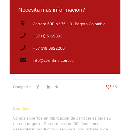
Necesita más información?
Carrera 69P N° 75 - 31 Bogotá Colombia
+57 (1) 5169393
+57 318 8922200
info@valentina.com.co
Compartir
55
Don Rafa
Somos expertos en fabricación de carrocerías para su
tipo de negocio. Durante más de 30 años hemos
desarrollado productos y servicios innovadores y de