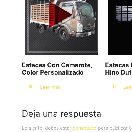
Estacas Con Camarote,
Estacas 
Color Personalizado
Hino Dut
Leer más
Lee
Deja una respuesta
Lo siento, debes estar
conectado
para publicar u