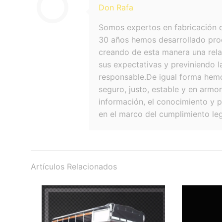
Don Rafa
Somos expertos en fabricación d
30 años hemos desarrollado prod
creando de esta manera una relac
sus expectativas y previniendo 
responsable.De igual forma hemo
seguro, justo, estable y en armo
información, el conocimiento y p
en el marco del cumplimiento leg
Artículos Relacionados