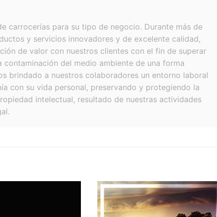
e carrocerías para su tipo de negocio. Durante más de
uctos y servicios innovadores y de excelente calidad,
ión de valor con nuestros clientes con el fin de superar
la contaminación del medio ambiente de una forma
s brindado a nuestros colaboradores un entorno laboral
nía con su vida personal, preservando y protegiendo la
ropiedad intelectual, resultado de nuestras actividades
al.