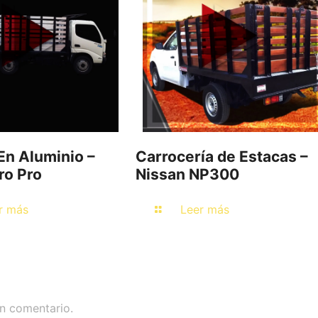
En Aluminio –
Carrocería de Estacas –
ro Pro
Nissan NP300
r más
Leer más
n comentario.