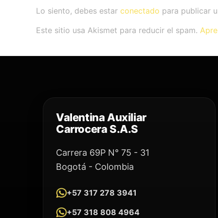
Lo siento, debes estar
conectado
para publicar u
Este sitio usa Akismet para reducir el spam.
Apre
Valentina Auxiliar
Carrocera S.A.S
Carrera 69P N° 75 - 31
Bogotá - Colombia
+57 317 278 3941
+57 318 808 4964