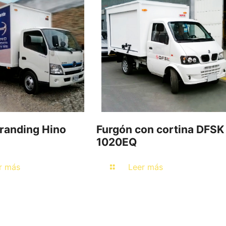
randing Hino
Furgón con cortina DFSK
1020EQ
r más
Leer más