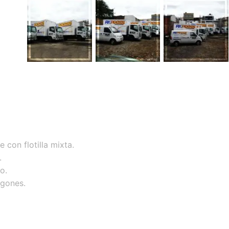
 con flotilla mixta.
.
o.
rgones.