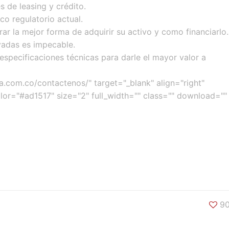
 de leasing y crédito.
 regulatorio actual.
r la mejor forma de adquirir su activo y como financiarlo.
ivadas es impecable.
specificaciones técnicas para darle el mayor valor a
na.com.co/contactenos/" target="_blank" align="right"
lor="#ad1517" size="2" full_width="" class="" download=""
9