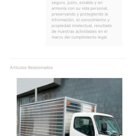
seguro, justo, estable y en
armonía con su vida personal,
preservando y protegiendo la
información, el conocimiento y
propiedad intelectual, resultado
de nuestras actividades en el
marco del cumplimiento legal.
Artículos Relacionados