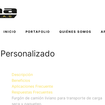
INICIO
PORTAFOLIO
QUIÉNES SOMOS
A
 Personalizado
Descripción
Beneficios
Aplicaciones Frecuente
Respuestas Frecuentes
Furgón de camión liviano para transporte de carga
seca y paqueteo.