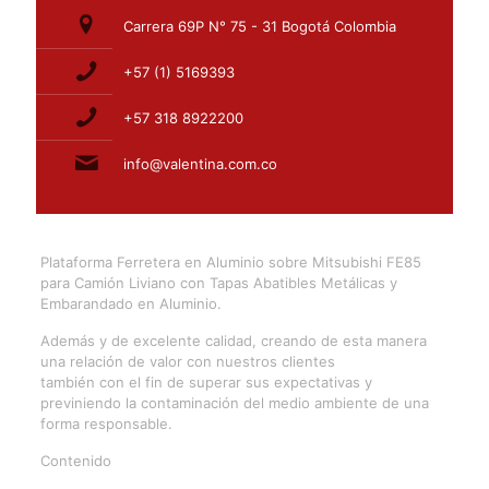
Carrera 69P N° 75 - 31 Bogotá Colombia
+57 (1) 5169393
+57 318 8922200
info@valentina.com.co
Plataforma Ferretera en Aluminio sobre Mitsubishi FE85
para Camión Liviano con Tapas Abatibles Metálicas y
Embarandado en Aluminio.
Además y de excelente calidad, creando de esta manera
una relación de valor con nuestros clientes
también con el fin de superar sus expectativas y
previniendo la contaminación del medio ambiente de una
forma responsable.
Contenido