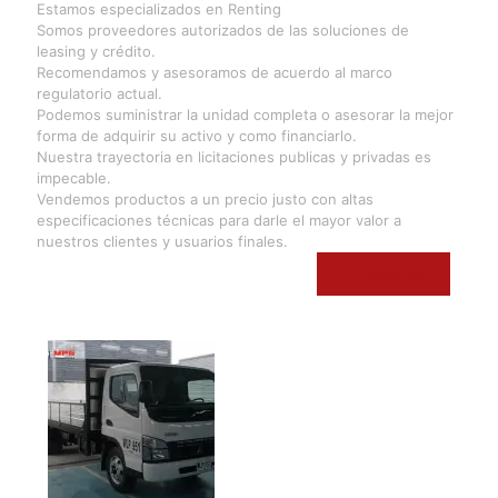
Estamos especializados en Renting
Somos proveedores autorizados de las soluciones de
leasing y crédito.
Recomendamos y asesoramos de acuerdo al marco
regulatorio actual.
Podemos suministrar la unidad completa o asesorar la mejor
forma de adquirir su activo y como financiarlo.
Nuestra trayectoria en licitaciones publicas y privadas es
impecable.
Vendemos productos a un precio justo con altas
especificaciones técnicas para darle el mayor valor a
nuestros clientes y usuarios finales.
Contáctenos