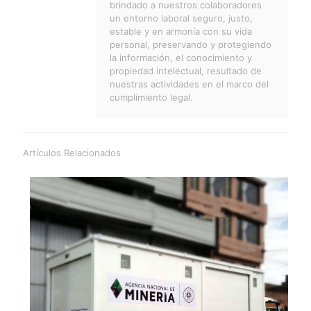
brindado a nuestros colaboradores
un entorno laboral seguro, justo,
estable y en armonía con su vida
personal, preservando y protegiendo
la información, el conocimiento y
propiedad intelectual, resultado de
nuestras actividades en el marco del
cumplimiento legal.
Artículos Relacionados