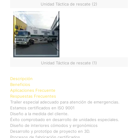
Unidad Táctica de rescate (2)
Unidad Táctica de rescate (1)
Descripción
Beneficios
Aplicaciones Frecuente
Respuestas Frecuentes
Trailer especial adecuado para atención de emergencias.
Estamos certificados en ISO 9001
Diseño a la medida del cliente.
Éxito comprobado en desarrollo de unidades especiales.
Diseño de interiores cómodos y ergonómicos
Desarrollo y prototipo de proyecto en 3D.
Procesos de fabricación certificados