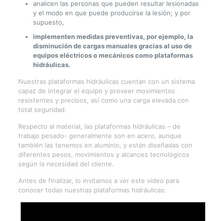
analicen las personas que pueden resultar lesionadas
y el modo en que puede producirse la lesión; y por
supuesto,
implementen medidas preventivas, por ejemplo, la
disminución de cargas manuales gracias al uso de
equipos eléctricos o mecánicos como plataformas
hidráulicas.
Nuestras plataformas hidráulicas cuentan con un sistema
capaz de integrar el equipo y proveer movimientos
resistentes y precisos, así como una carga elevada con
total seguridad.
Respecto al material, las plataformas hidráulicas – de
trabajo pesado- generalmente son en acero, aunque
también las tenemos en aluminio, y están diseñadas con
diferentes pesos, movimientos y alcances tecnológicos
según la necesidad del cliente.
Antes de finalizar, lo invitamos a ver este video para
conocer todas nuestras plataformas hidráulicas: