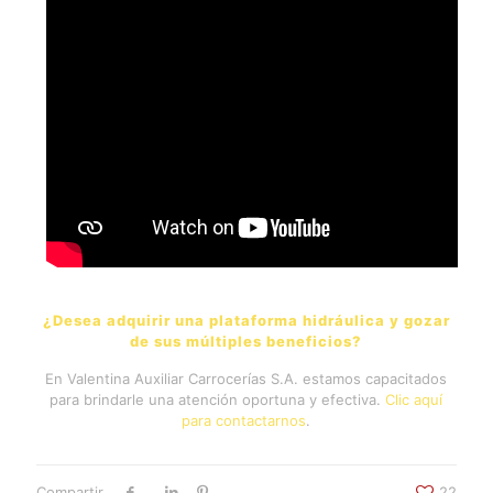
¿Desea adquirir una plataforma hidráulica y gozar
de sus múltiples beneficios?
En Valentina Auxiliar Carrocerías S.A. estamos capacitados
para brindarle una atención oportuna y efectiva.
Clic aquí
para contactarnos
.
Compartir
22