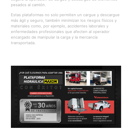
pesados al camión.
Estas plataformas no solo permiten un cargue y descargue
más ágil y seguro, también minimizan los riesgos físicos y
materiales como, por ejemplo, accidentes laborales y
enfermedades profesionales que afecten al operador
encargado de manipular la carga y la mercancía
transportada.