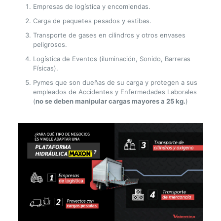
Empresas de logística y encomiendas.
Carga de paquetes pesados y estibas.
Transporte de gases en cilindros y otros envases
peligrosos.
Logística de Eventos (iluminación, Sonido, Barreras
Físicas).
Pymes que son dueñas de su carga y protegen a sus
empleados de Accidentes y Enfermedades Laborales
(
no se deben manipular cargas mayores a 25 kg.
)