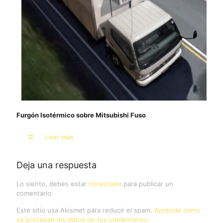
Furgón Isotérmico sobre Mitsubishi Fuso
Leer más
Deja una respuesta
Lo siento, debes estar
conectado
para publicar un
comentario.
Este sitio usa Akismet para reducir el spam.
Aprende cómo
se procesan los datos de tus comentarios.