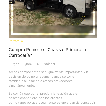
Portafolio
Compro Primero el Chasis o Primero la
Carrocería?
Furgón Huyndai HD78 Estándar
Ambos componentes son igualmente importantes y la
decisión de compra recomendamos se tome
también escuchando a ambos proveedores
simultáneamente.
Es común que por el precio y la relación que el
concesionario tiene con los clientes
por lo tanto porque usualmente se encargan de conseguir