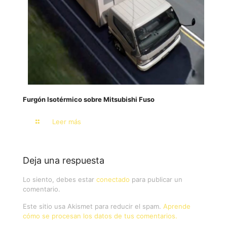
Furgón Isotérmico sobre Mitsubishi Fuso
Leer más
Deja una respuesta
Lo siento, debes estar
conectado
para publicar un
comentario.
Este sitio usa Akismet para reducir el spam.
Aprende
cómo se procesan los datos de tus comentarios.