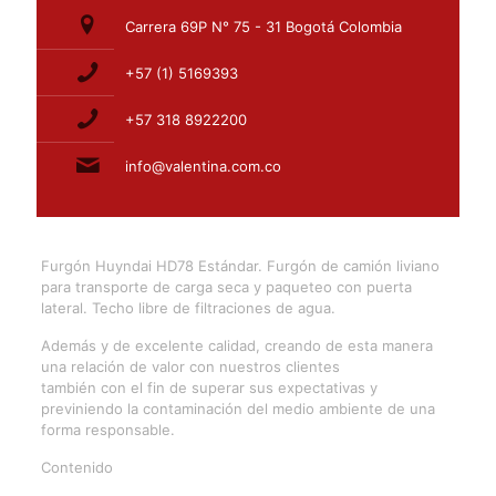
Carrera 69P N° 75 - 31 Bogotá Colombia
+57 (1) 5169393
+57 318 8922200
info@valentina.com.co
Furgón Huyndai HD78 Estándar. Furgón de camión liviano
para transporte de carga seca y paqueteo con puerta
lateral. Techo libre de filtraciones de agua.
Además y de excelente calidad, creando de esta manera
una relación de valor con nuestros clientes
también con el fin de superar sus expectativas y
previniendo la contaminación del medio ambiente de una
forma responsable.
Contenido