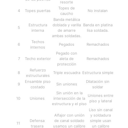
resorte
Topes de
4
Topes puertas
No instalan
caucho
Banda metálica
Estructura
doblada y varilla
Banda en platina
5
interna
de amarre
lisa soldada.
ambas soldadas.
Techos
6
Pegados
Remachados
internos
Pegado con
7
Techo exterior
aleta de
Remachados
protección
Refuerzo
8
Triple escuadra
Estructura simple
estructurales
Ensamble piso
Dilatación sin
9
Sin uniones
costado
soldar
Sin unión en la
Uniones entre
10
Uniones
intersección de la
piso y lateral
estructura y el piso
Liso sin canal
Alfajor con unión
y soldadura
Defensa
de canal soldado
simple usan
11
trasera
usamos un calibre
un calibre