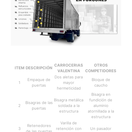
CARROCERIAS
OTROS
ITEM
DESCRIPCIÓN
VALENTINA
COMPETIDORES
Dos aletas para
Empaque de
Bloque de
1
mayor
puertas
caucho
hermeticidad
Bisagra en
Bisagra metálica
fundición de
Bisagras de las
2
soldada a la
aluminio
puertas
estructura
atornillada a la
estructura
Varilla de
Retenedores
3
retención con
Un pasador
de las puertas