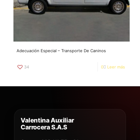
Adecuación Especial – Transporte De Caninos
34
0
Leer más
Valentina Auxiliar
Carrocera S.A.S