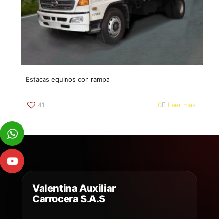
Estacas equinos con rampa
41
0
Leer más
Valentina Auxiliar
Carrocera S.A.S