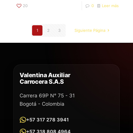
20
0
Leer más
1
2
3
Siguiente Página
Valentina Auxiliar
Carrocera S.A.S
Carrera 69P N° 75 - 31
Bogotá - Colombia
+57 317 278 3941
+57 318 808 4964