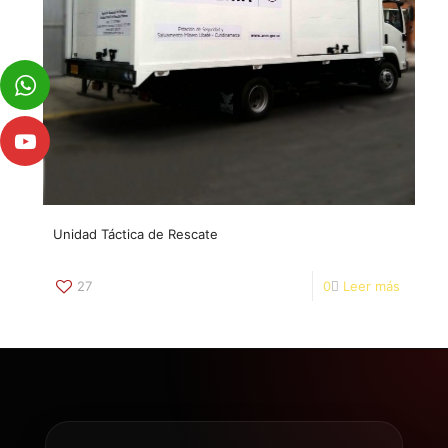
U​nidad Táctica de Rescate
27
0
Leer más