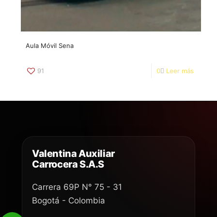
A​ula Móvil Sena
91
0
Leer más
Valentina Auxiliar
Carrocera S.A.S
Carrera 69P N° 75 - 31
Bogotá - Colombia