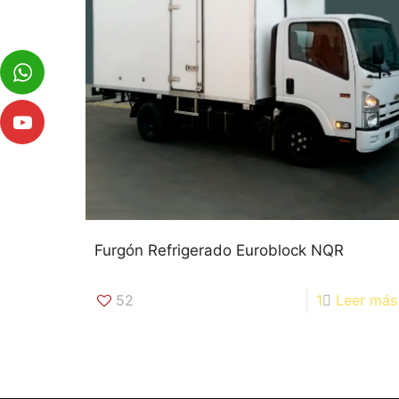
Furgón Refrigerado Euroblock NQR
52
1
Leer más