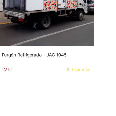
Furgón Refrigerado – JAC 1045
91
0
Leer más