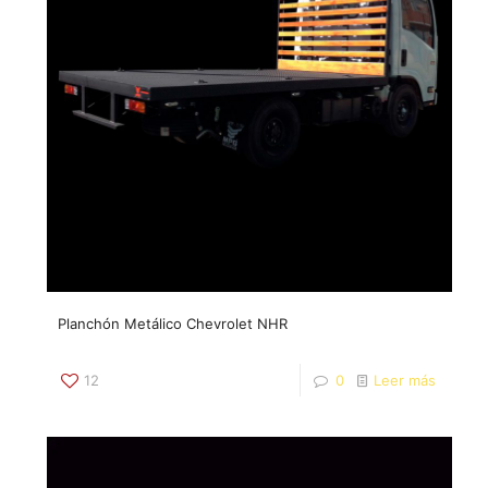
Planchón Metálico Chevrolet NHR
12
0
Leer más