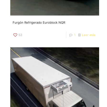
Furgón Refrigerado Euroblock NQR
52
1
Leer más