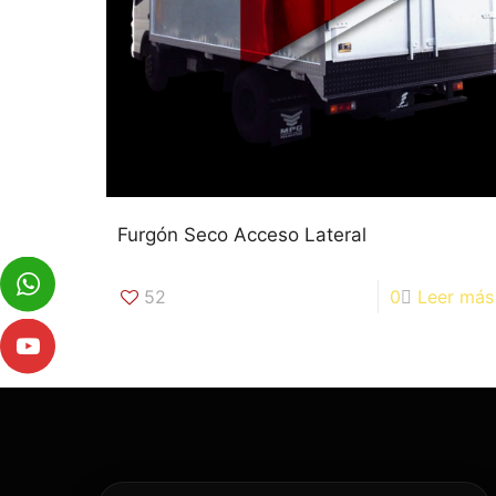
Furgón Seco Acceso Lateral
52
0
Leer más