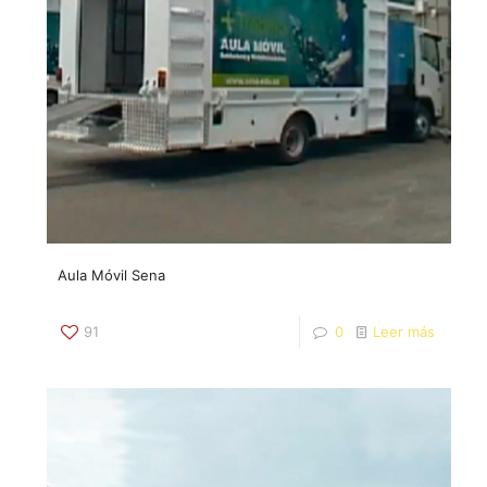
A​ula Móvil Sena
91
0
Leer más